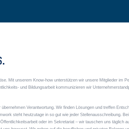
S.
tise. Mit unserem Know-how unterstützen wir unsere Mitglieder im Pe
ffentlichkeits- und Bildungsarbeit kommunizieren wir Unternehmersta
Wir übernehmen
Verantwortung. Wir finden Lösungen und treffen Entsc
work steht heutzutage in so gut wie jeder Stellenausschreibung. Bei
 Öffentlichkeitsarbeit oder im Sekretariat – wir tauschen uns täglich 
ist uns bewusst. Wir gehen auf die beruflichen und privaten Belange u