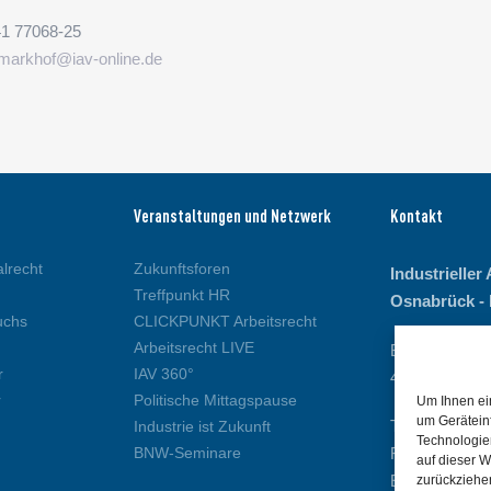
41 77068-25
markhof@iav-online.de
Veranstaltungen und Netzwerk
Kontakt
alrecht
Zukunftsforen
Industrielle
Treffpunkt HR
Osnabrück - 
uchs
CLICKPUNKT Arbeitsrecht
Arbeitsrecht LIVE
Bohmter Stra
r
IAV 360°
49074 Osnab
r
Politische Mittagspause
Um Ihnen ei
um Gerätein
Telefon: 0541
Industrie ist Zukunft
Technologie
BNW-Seminare
Fax: 0541 77
auf dieser W
E-Mail:
info@i
zurückziehe