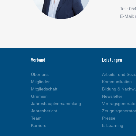
Tel.: 05
E-Mail:
Verband
Leistungen
Über uns
Arbeits- und Sozi
Mitglieder
Kommunikation
Mitgliedschaft
Bildung & Nachw
Gremien
Newsletter
Jahreshauptversammlung
Vertragsgenerato
Jahresbericht
Zeugnisgenerato
Team
Presse
Karriere
E-Learning