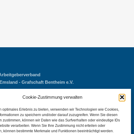
r Arbeitgeberverband
Emsland - Grafschaft Bentheim e.V.
ße 11
Cookie-Zustimmung verwalten
rück
n optimales Erlebnis zu bieten, verwenden wir Technologien wie Cookies,
formationen zu speichern und/oder darauf zuzugreifen. Wenn Sie diesen
 77068-0
n zustimmen, können wir Daten wie das Surfverhalten oder eindeutige IDs
068-27
ebsite verarbeiten. Wenn Sie Ihre Zustimmung nicht erteilen oder
av-online.de
n, können bestimmte Merkmale und Funktionen beeinträchtigt werden.