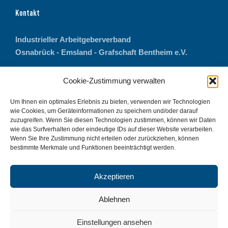
Kontakt
Industrieller Arbeitgeberverband
Osnabrück - Emsland - Grafschaft Bentheim e.V.
Bohmter Straße 11
Cookie-Zustimmung verwalten
49074 Osnabrück
Um Ihnen ein optimales Erlebnis zu bieten, verwenden wir Technologien
Telefon: 0541 77068-0
wie Cookies, um Geräteinformationen zu speichern und/oder darauf
zuzugreifen. Wenn Sie diesen Technologien zustimmen, können wir Daten
Fax: 0541 77068-27
wie das Surfverhalten oder eindeutige IDs auf dieser Website verarbeiten.
E-Mail:
info@iav-online.de
Wenn Sie Ihre Zustimmung nicht erteilen oder zurückziehen, können
bestimmte Merkmale und Funktionen beeinträchtigt werden.
Akzeptieren
Ablehnen
Einstellungen ansehen
Impressum
Datenschutz
Cookie-Richtlinie (EU)