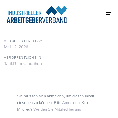
Links
Zur
überspringen
primären
Navigation
Tog
springen
navi
Zum
Inhalt
VERÖFFENTLICHT AM:
springen
Mai 12, 2026
VERÖFFENTLICHT IN:
Tarif-Rundschreiben
Sie müssen sich anmelden, um diesen Inhalt
einsehen zu können. Bitte
Anmelden
. Kein
Mitglied?
Werden Sie Mitglied bei uns