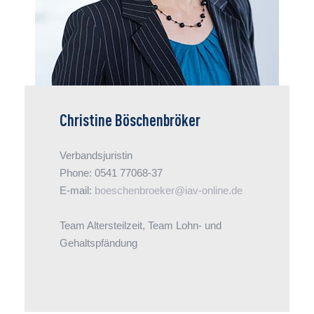
oder Lohn- und Gehaltspfändung. Von ihrer
Erfahrung profitieren die Unternehmen bei
Einigungsstellen und Haustarifverhandlungen.
Christine Böschenbröker
Verbandsjuristin
Phone: 0541 77068-37
E-mail:
boeschenbroeker@iav-online.de
Team Altersteilzeit, Team Lohn- und
Gehaltspfändung