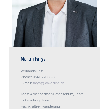
Seine Technikaffinität ist im verbandlichen
Webinar-Team ebenso gefragt wie im
Wissensmanagement. Zusätzlich versorgt er
die IAV-Newsletter-Redaktion mit juristischem
Input.
Martin Farys
Verbandsjurist
Phone: 0541 77068-38
E-mail:
farys@iav-online.de
Team Arbeitnehmer-Datenschutz, Team
Entsendung, Team
Fachkräfteeinwanderung