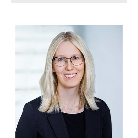
Bei der thematischen Konzeption und
umfassenden Organisation von Kampagnen
und Veranstaltungen ist Bernadette Grabowski
nicht zu bremsen: Die Betriebswirtschaftlerin
spürt interessante Themen auf, sorgt für die
passende Vernetzung und bringt
Arbeitgeberstandpunkte erfolgreich in die
Presse.