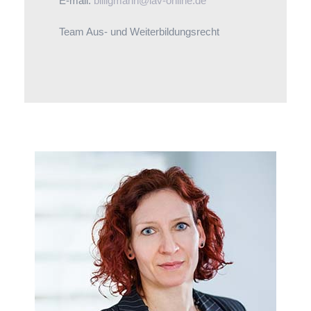
E-mail:
billigmann@iav-online.de
Team Aus- und Weiterbildungsrecht
Die Mitgliederinteressen hat Christine
Böschenbröker im Blick, wenn es um die
Auswahl der Rundschreiben-Themen und die
Betreuung ihres Personalleiterkreises geht.
Dies gilt auch für die allgemeine
Rechtsberatung, insbesondere zu Altersteilzeit