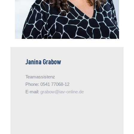
Janina Grabow
Teamassistenz
Phone: 0541 77068-12
E-mail:
grabow@iav-online.de