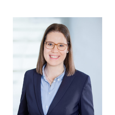
Thea Coenen berät zu allgemeinen Fragen im
Arbeitsrecht. Besonders, wenn es um Themen
wie Arbeitsvertragsrecht oder
Fachkräfteeinwanderung geht, ist sie eine gute
Ansprechpartnerin. In Vorträgen vermittelt die
Verbandsjuristin wichtige arbeits- und
sozialrechtliche Basics für die Praxis.