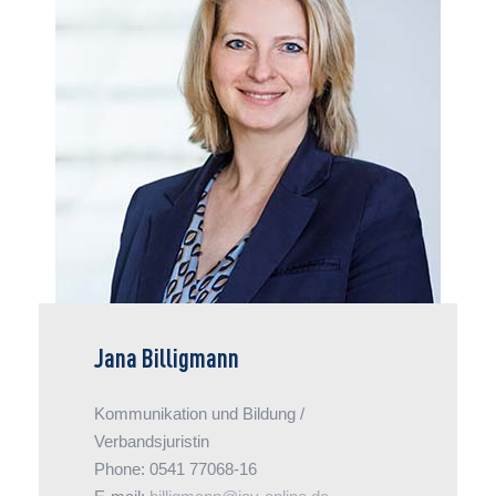
Jana Billigmann kann beides: Sie organisiert
Aktivitäten in der Öffentlichkeitsarbeit und als
Verbandsjuristin berät sie in arbeitsrechtlichen
Fragen, insbesondere rund um Ausbildung. Ihre
kreativen Texte landen unter anderem im
Jahresbericht, den sie verantwortet. Im
Themenfeld Gesundheitsmanagement macht
sie Best-practice in Veranstaltungen erlebbar.
Jana Billigmann
Kommunikation und Bildung /
Verbandsjuristin
Phone: 0541 77068-16