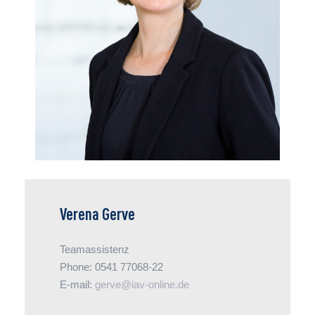
Öffentlichkeitsarbeit mal wieder rund geht. Von
Newsletter-Layout über Pressegespräche bis
zu Veranstaltungseinladungen: Termine hat sie
fest im Blick und alle To-dos auf der Liste.
Verena Gerve
Teamassistenz
Phone: 0541 77068-22
E-mail:
gerve@iav-online.de