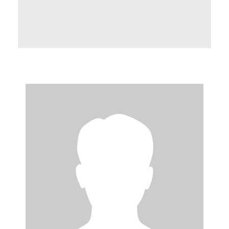
Als Verbandsjurist berät Martin Farys neben
den allgemeinen Arbeitsrechtsfragen unter
anderem zu den Themen
Arbeitnehmerdatenschutz und Entsendung.
Seine Technikaffinität ist im verbandlichen
Webinar-Team ebenso gefragt wie im
Wissensmanagement. Zusätzlich versorgt er
die IAV-Newsletter-Redaktion mit juristischem