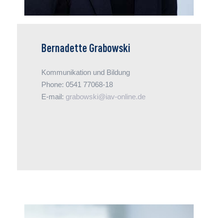
Bernadette Grabowski
Kommunikation und Bildung
Phone: 0541 77068-18
E-mail:
grabowski@iav-online.de