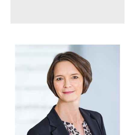
Kirsten Thelen leitet das Team von
Verbandsjuristen in der Abteilung Arbeits- und
Tarifrecht. Mit ihm gestaltet sie das rechtliche
Info- und Veranstaltungsportfolio. Jenseits der
Beratung betreut die Juristin auch
Einigungsstellen, verhandelt
Betriebsvereinbarungen und begleitet
Haustarifverhandlungen.