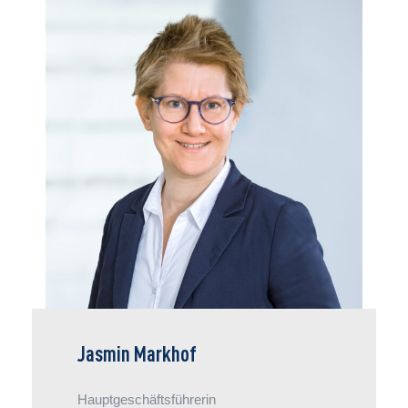
Jasmin Markhof leitet den Verband und steuert
den Kurs der Verbändegemeinschaft. Für die
erfahrene Arbeitsrechtlerin zählt die
Weiterentwicklung der verbandlichen Leistung
– Beratungsqualität, Serviceorientierung und
die digitale Transformation stehen dabei im
Fokus. Sozialpolitisch engagiert sich die
Hauptgeschäftsführerin im
Verwaltungsausschuss der Agentur für Arbeit
und im Beirat des Jobcenters Osnabrück
sowie als ehrenamtliche Richterin beim
Bundesarbeitsgericht.
Jasmin Markhof
Hauptgeschäftsführerin