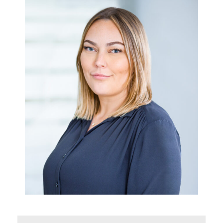
Denise Dublaski sorgt im juristischen
Sekretariat sowie im Bereich Kommunikation
und Bildung für reibungslose Abläufe. Sie
unterstützt nicht nur bei der Vorbereitung von
arbeitsrechtlichen Vorträgen oder der
Organisation von Erfahrungsaustauschkreisen,
sondern hat z.B. auch das
Anmeldemanagement unserer Arbeitskreise
Schule-Wirtschaft fest im Griff.