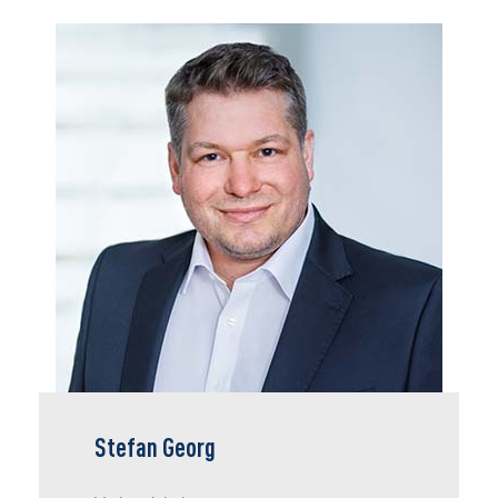
Stefan Georg ist neben der allgemeinen
Rechtsberatung der richtige Fachmann, wenn
es um das Thema Altersteilzeit geht. Mit einem
ausgeprägten Händchen für EDV-Themen ist
der Jurist auch interner Ansprechpartner in
Sachen elektronische Datenverarbeitung,
Digitalisierung und Wissensmanagement.
Mitgliedsbetriebe schätzen seine Erfahrung in
Einigungsstellen und Haustarifverhandlungen.
Stefan Georg