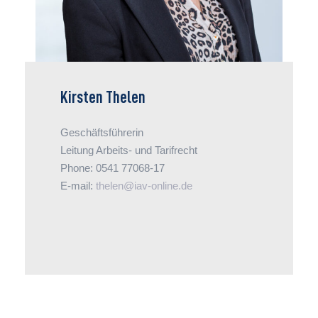
Kirsten Thelen
Geschäftsführerin
Leitung Arbeits- und Tarifrecht
Phone: 0541 77068-17
E-mail:
thelen@iav-online.de